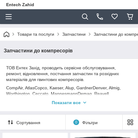
Entech Zahid
Товари та послуги
Запчастини
Запчастини до компр
Запчастини до компресорів
ТОВ Ентех Захід, проводить сервісне обслуговування,
ремонт, відновлення, постчання запчастин та розхідних
матеріалів для гвинтових компресорів.
CompAir, AtlasCopco, Kaeser, Alup, GardnerDenver, Almig,
Worthington, Ceccato, MannesmannDemag, Reavell,
Hydrovane, Cameron, Renner Kompressoren, Boge, JAB &
Показати все
Beсker, REMEZA, Ozen, COMPRAG, Fiac, Nuair, Champion,
FINI та ін. брендів.
Сортування
0
Фільтри