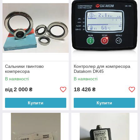
Сальники гвинтово
Контролер для компресора
компресора
Datakom DK45
В наявності
В наявності
2 000
18 426
від
₴
₴
Купити
Купити