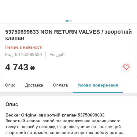
53750699633 NON RETURN VALVES / зворотній
клапан
Немає в наявності
Код: 53750699633
Роздріб
4 743
₴
Опис
Доставка
Оплата
Умови повернення
Опис
Becker Original зворотній клапан 53750699633
Зворотній клапан запобігає надходженню надлищкового
тиску в насосй у випадку, якщо він зупинився. Інакше цей
зворотний потік може спричинити зворотню роботу ротора,