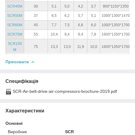
SCR40M
30
5,1
5,0
4,2
3,7
900*1150*1350
SCR50M
37
6,5
6,2
5,7
5,1
1000*1300*1470
SCR60M
45
7,7
7,5
6,8
6,0
1000*1350*1700
SCR75M
55
10,4
9,4
8,4
7,8
1600*1350*1700
SCR100
75
13,3
13,0
11,9
10,0
1600*1350*1700
M
Приховати
Специфікація
SCR-Air-belt-drive-air-compressors-brochure-2019.pdf
Характеристики
Основні
Виробник
SCR