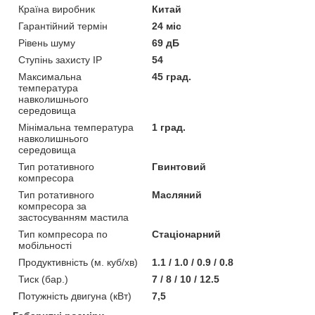
Країна виробник
Китай
Гарантійний термін
24 міс
Рівень шуму
69 дБ
Ступінь захисту IP
54
Максимальна
45 град.
температура
навколишнього
середовища
Мінімальна температура
1 град.
навколишнього
середовища
Тип ротативного
Гвинтовий
компресора
Тип ротативного
Масляний
компресора за
застосуванням мастила
Тип компресора по
Стаціонарний
мобільності
Продуктивність (м. куб/хв)
1.1 / 1.0 / 0.9 / 0.8
Тиск (бар.)
7 / 8 / 10 / 12.5
Потужність двигуна (кВт)
7,5