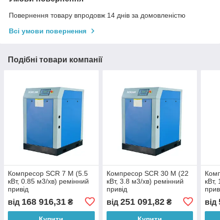
Повернення товару впродовж 14 днів за домовленістю
Всі умови повернення
Подібні товари компанії
Компресор SCR 7 M (5.5
Компресор SCR 30 M (22
Комп
кВт, 0.85 м3/хв) ремінний
кВт, 3.8 м3/хв) ремінний
кВт,
привід
привід
прив
168 916,31
251 091,82
від
₴
від
₴
від
Купити
Купити