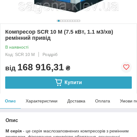
Компресор SCR 10 M (7.5 кВт, 1.1 м3/хв)
ремінний привід
В наявності
Код: SCR 10 M
Роздріб
168 916,31
від
₴
Купити
Опис
Характеристики
Доставка
Оплата
Умови п
Опис
М серія
- це серія маслозаповнених компресорів з ремінним
приводом, фіксованою швидкістю обертання, оснащенні