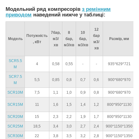
Модельний ряд компресорів
з ремінним
приводом
наведений нижче у таблиці:
12
7бар,
8
10
Потужність
бар
Модель
м3/
бар,
бар,
Размір, мм
В
, кВт
м3/
хв
м3/хв
м3/хв
хв
SCR5.5
4
0,58
0,55
-
-
935*629*721
M
SCR7.5
5,5
0,85
0,8
0,7
0,6
900*680*970
M
SCR10M
7,5
1,1
1,0
0,9
0,8
900*680*970
SCR15M
11
1,6
1,5
1,4
1,2
800*950*1130
SCR20M
15
2,3
2,2
1,9
1,7
800*950*1130
SCR25M
18,5
3,4
3,0
2,7
2,4
900*1150*1350
SCR30M
22
3,8
3,5
3,2
2,8
900*1150*1350