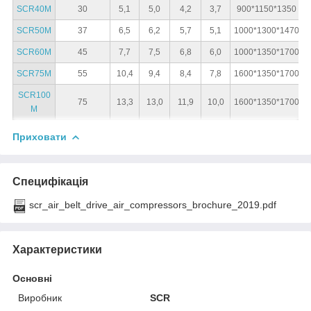
SCR40M
30
5,1
5,0
4,2
3,7
900*1150*1350
SCR50M
37
6,5
6,2
5,7
5,1
1000*1300*1470
SCR60M
45
7,7
7,5
6,8
6,0
1000*1350*1700
SCR75M
55
10,4
9,4
8,4
7,8
1600*1350*1700
SCR100
75
13,3
13,0
11,9
10,0
1600*1350*1700
M
Приховати
Специфікація
scr_air_belt_drive_air_compressors_brochure_2019.pdf
Характеристики
Основні
Виробник
SCR