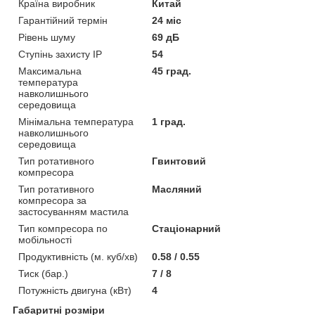
Країна виробник
Китай
Гарантійний термін
24 міс
Рівень шуму
69 дБ
Ступінь захисту IP
54
Максимальна
45 град.
температура
навколишнього
середовища
Мінімальна температура
1 град.
навколишнього
середовища
Тип ротативного
Гвинтовий
компресора
Тип ротативного
Масляний
компресора за
застосуванням мастила
Тип компресора по
Стаціонарний
мобільності
Продуктивність (м. куб/хв)
0.58 / 0.55
Тиск (бар.)
7 / 8
Потужність двигуна (кВт)
4
Габаритні розміри