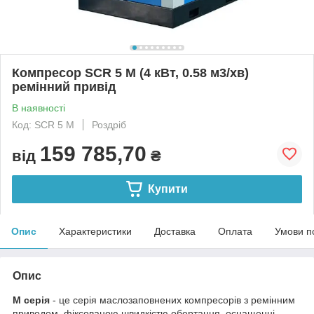
Компресор SCR 5 M (4 кВт, 0.58 м3/хв)
ремінний привід
В наявності
Код: SCR 5 M
Роздріб
159 785,70
від
₴
Купити
Опис
Характеристики
Доставка
Оплата
Умови п
Опис
М серія
- це серія маслозаповнених компресорів з ремінним
приводом, фіксованою швидкістю обертання, оснащенні