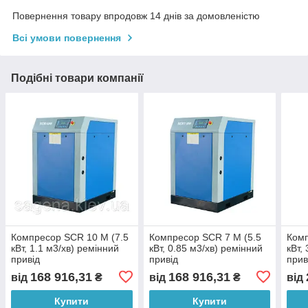
Повернення товару впродовж 14 днів за домовленістю
Всі умови повернення
Подібні товари компанії
Компресор SCR 10 M (7.5
Компресор SCR 7 M (5.5
Комп
кВт, 1.1 м3/хв) ремінний
кВт, 0.85 м3/хв) ремінний
кВт,
привід
привід
прив
168 916,31
168 916,31
від
₴
від
₴
від
Купити
Купити