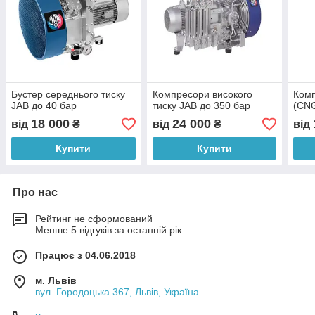
Бустер середнього тиску
Компресори високого
Комп
JAB до 40 бар
тиску JAB до 350 бар
(CN
18 000
24 000
від
₴
від
₴
від
Купити
Купити
Про нас
Рейтинг не сформований
Менше 5 відгуків за останній рік
Працює з 04.06.2018
м. Львів
вул. Городоцька 367, Львів, Україна