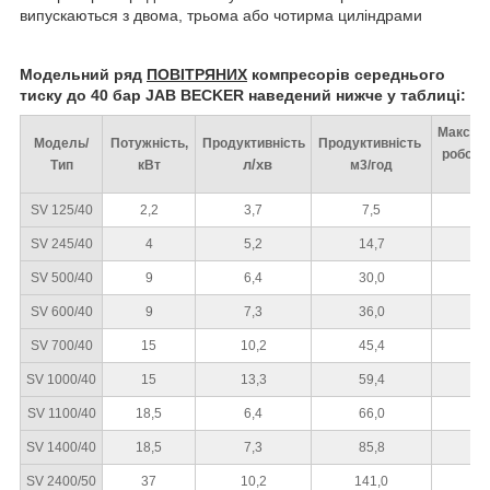
випускаються з двома, трьома або чотирма циліндрами
Модельний ряд
ПОВІТРЯНИХ
компресорів середнього
тиску до 40 бар JAB BECKER наведений нижче у таблиці:
Максим
Модель/
Потужність,
Продуктивність
Продуктивність
робочий
л/хв
Тип
кВт
м3/год
ба
SV 125/40
2,2
3,7
7,5
4
SV 245/40
4
5,2
14,7
4
SV 500/40
9
6,4
30,0
4
SV 600/40
9
7,3
36,0
4
SV 700/40
15
10,2
45,4
4
SV 1000/40
15
13,3
59,4
4
SV 1100/40
18,5
6,4
66,0
4
SV 1400/40
18,5
7,3
85,8
4
SV 2400/50
37
10,2
141,0
4