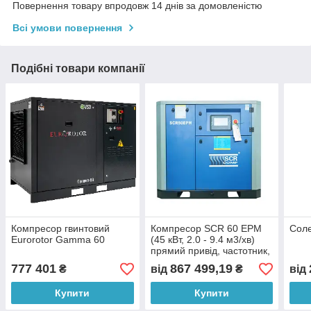
Повернення товару впродовж 14 днів за домовленістю
Всі умови повернення
Подібні товари компанії
Компресор гвинтовий
Компресор SCR 60 EРМ
Соле
Eurorotor Gamma 60
(45 кВт, 2.0 - 9.4 м3/хв)
прямий привід, частотник,
двигун на постійних
777 401
867 499,19
₴
від
₴
від
магнітах
Купити
Купити