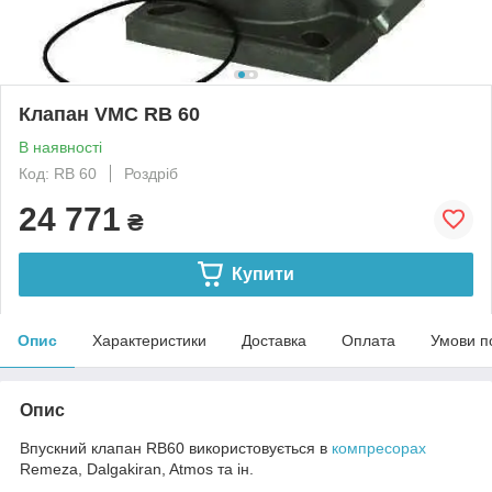
Клапан VMC RB 60
В наявності
Код: RB 60
Роздріб
24 771
₴
Купити
Опис
Характеристики
Доставка
Оплата
Умови п
Опис
Впускний клапан RB60 використовується в
компресорах
Remeza, Dalgakiran, Atmos та ін.