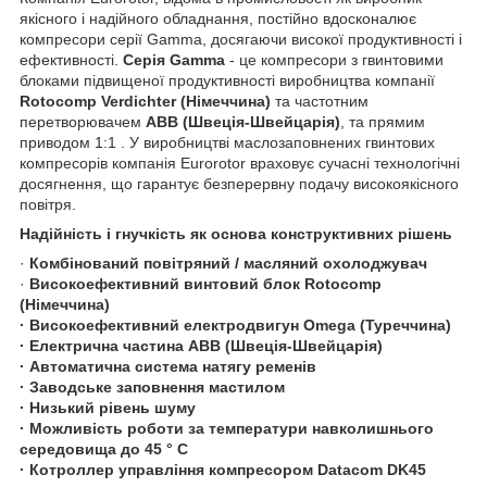
якісного і надійного обладнання, постійно вдосконалює
компресори серії Gamma, досягаючи високої продуктивності і
ефективності.
Серія Gamma
- це компресори з гвинтовими
блоками підвищеної продуктивності виробництва компанії
Rotocomp Verdichter (Німеччина)
та частотним
перетворювачем
ABB (Швеція-Швейцарія)
, та прямим
приводом 1:1 . У виробництві маслозаповнених гвинтових
компресорів компанія Eurorotor враховує сучасні технологічні
досягнення, що гарантує безперервну подачу високоякісного
повітря.
Надійність і гнучкість як основа конструктивних рішень
·
Комбінований повітряний / масляний охолоджувач
·
Високоефективний винтовий блок Rotocomp
(Німеччина)
·
Високоефективний електродвигун Omega (Туреччина)
· Електрична частина ABB
(Швеція-Швейцарія)
·
Автоматична система натягу ременів
·
Заводське заповнення мастилом
·
Низький рівень шуму
·
Можливість роботи за температури навколишнього
середовища до 45 ° C
​​​​​​·
Котроллер управління компресором Datacom DK45