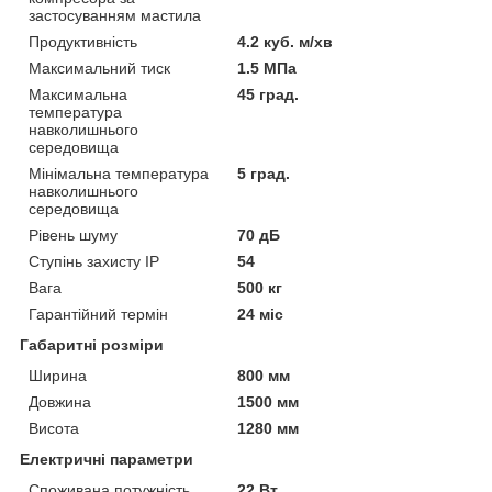
застосуванням мастила
Продуктивність
4.2 куб. м/хв
Максимальний тиск
1.5 МПа
Максимальна
45 град.
температура
навколишнього
середовища
Мінімальна температура
5 град.
навколишнього
середовища
Рівень шуму
70 дБ
Ступінь захисту IP
54
Вага
500 кг
Гарантійний термін
24 міс
Габаритні розміри
Ширина
800 мм
Довжина
1500 мм
Висота
1280 мм
Електричні параметри
Споживана потужність
22 Вт