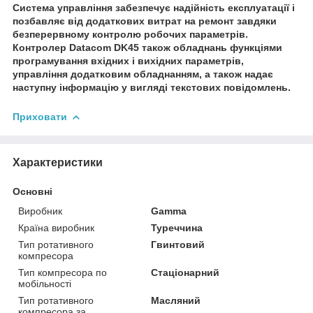
Система управління забезпечує надійність експлуатації і
позбавляє від додаткових витрат на ремонт завдяки
безперервному контролю робочих параметрів.
Контролер Datacom DK45 також обладнань функціями
програмування вхідних і вихідних параметрів,
управління додатковим обладнанням, а також надає
наступну інформацію у вигляді текстових повідомлень.
Приховати
Характеристики
Основні
Виробник
Gamma
Країна виробник
Туреччина
Тип ротативного
Гвинтовий
компресора
Тип компресора по
Стаціонарний
мобільності
Тип ротативного
Масляний
компресора за