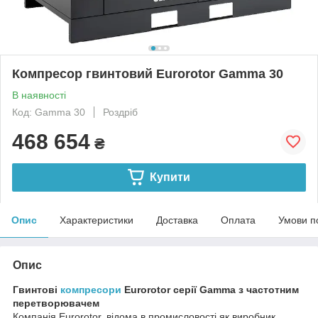
Компресор гвинтовий Eurorotor Gamma 30
В наявності
Код: Gamma 30
Роздріб
468 654
₴
Купити
Опис
Характеристики
Доставка
Оплата
Умови п
Опис
Гвинтові
компресори
Eurorotor серії Gamma з частотним
перетворювачем
Компанія Eurorotor, відома в промисловості як виробник