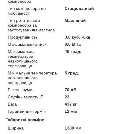
компресора
Тип компресора по
Стаціонарний
мобільності
Тип ротативного
Масляний
компресора за
застосуванням мастила
Продуктивність
3.6 куб. м/хв
Максимальний тиск
0.8 МПа
Максимальна
40 град.
температура
навколишнього
середовища
Мінімальна температура
5 град.
навколишнього
середовища
Рівень шуму
70 дБ
Ступінь захисту IP
23
Вага
437 кг
Гарантійний термін
12 міс
Габаритні розміри
Ширина
1380 мм