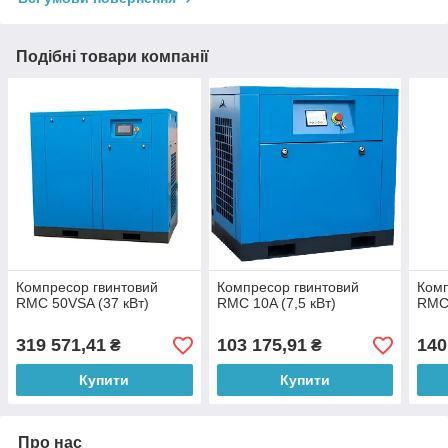
Подібні товари компанії
Компресор гвинтовий
Компресор гвинтовий
Комп
RMC 50VSA (37 кВт)
RMC 10A (7,5 кВт)
RMC 
319 571,41
103 175,91
140
₴
₴
Купити
Купити
Про нас