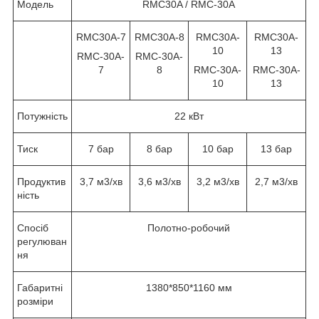
Модель
RMC30A / RMC-30A
RMC30A-7
RMC30A-8
RMC30A-
RMC30A-
10
13
RMC-30A-
RMC-30A-
7
8
RMC-30A-
RMC-30A-
10
13
Потужність
22 кВт
Тиск
7 бар
8 бар
10 бар
13 бар
Продуктив
3,7 м3/хв
3,6 м3/хв
3,2 м3/хв
2,7 м3/хв
ність
Спосіб
Полотно-робочий
регулюван
ня
Габаритні
1380*850*1160 мм
розміри