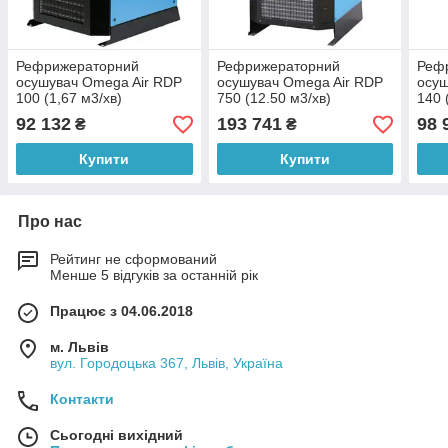
Рефрижераторний
Рефрижераторний
Реф
осушувач Omega Air RDP
осушувач Omega Air RDP
осуш
100 (1,67 м3/хв)
750 (12.50 м3/хв)
140 
92 132
193 741
98 
₴
₴
Купити
Купити
Про нас
Рейтинг не сформований
Менше 5 відгуків за останній рік
Працює з 04.06.2018
м. Львів
вул. Городоцька 367, Львів, Україна
Контакти
Сьогодні вихідний