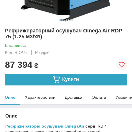
Рефрижераторний осушувач Omega Air RDP
75 (1,25 м3/хв)
В наявності
Код: RDP75
Роздріб
87 394
₴
Купити
Опис
Характеристики
Доставка
Оплата
Умови п
Опис
Рефрижераторні осушувачі OmegaAir
серії
RDP
спроектовані з врахуванням легкості та зручності