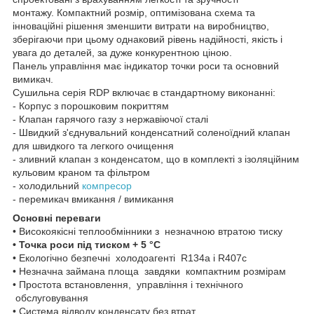
монтажу. Компактний розмір, оптимізована схема та
інноваційні рішення зменшити витрати на виробництво,
зберігаючи при цьому однаковий рівень надійності, якість і
увага до деталей, за дуже конкурентною ціною.
Панель управління має індикатор точки роси та основний
вимикач.
Сушильна серія RDP включає в стандартному виконанні:
- Корпус з порошковим покриттям
- Клапан гарячого газу з нержавіючої сталі
- Швидкий з'єднувальний конденсатний соленоїдний клапан
для швидкого та легкого очищення
- зливний клапан з конденсатом, що в комплекті з ізоляційним
кульовим краном та фільтром
- холодильний
компресор
- перемикач вмикання / вимикання
Основні переваги
• Високоякісні теплообмінники з незначною втратою тиску
• Точка роси під тиском + 5 °С
• Екологічно безпечні холодоагенті R134a і R407c
• Незначна займана площа завдяки компактним розмірам
• Простота встановлення, управління і технічного
обслуговування
• Система відводу конденсату без втрат.