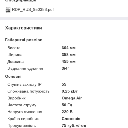
RDP_RUS_950388.pdf
Характеристики
Габаритні розміри
Висота
604 мм
Ширина
358 мм
Довжина
455 мм
З'єднання єднання
3/4"
Основні
Ступінь захисту IP
55
Споживана потужність
0.25 кВт
Виробник
Omega Air
Частота струму
50 Гц
Напруга живлення
220 В
Країна виробник
Словенія
Продуктивність
75 куб.м/год