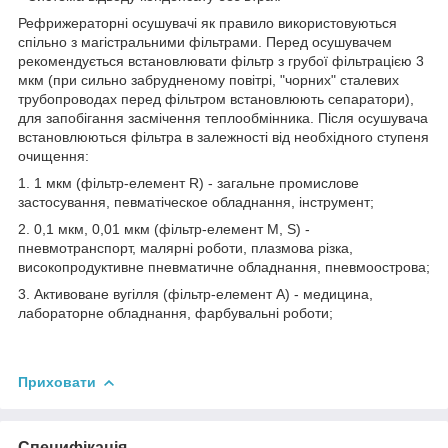
Рефрижераторні осушувачі як правило використовуються
спільно з магістральними фільтрами. Перед осушувачем
рекомендується встановлювати фільтр з грубої фільтрацією 3
мкм (при сильно забрудненому повітрі, "чорних" сталевих
трубопроводах перед фільтром встановлюють сепаратори),
для запобігання засмічення теплообмінника. Після осушувача
встановлюються фільтра в залежності від необхідного ступеня
очищення:
1. 1 мкм (фільтр-елемент R) - загальне промислове
застосування, певматіческое обладнання, інструмент;
2. 0,1 мкм, 0,01 мкм (фільтр-елемент M, S) -
пневмотранспорт, малярні роботи, плазмова різка,
високопродуктивне пневматичне обладнання, пневмоострова;
3. Активоване вугілля (фільтр-елемент A) - медицина,
лабораторне обладнання, фарбувальні роботи;
Приховати
Специфікація