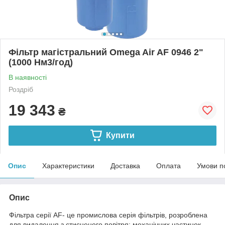
Фільтр магістральний Omega Air AF 0946 2"
(1000 Нм3/год)
В наявності
Роздріб
19 343
₴
Купити
Опис
Характеристики
Доставка
Оплата
Умови п
Опис
Фільтра серії AF- це промислова серія фільтрів, розроблена
для видалення з стисненого повітря: механічних частинок,