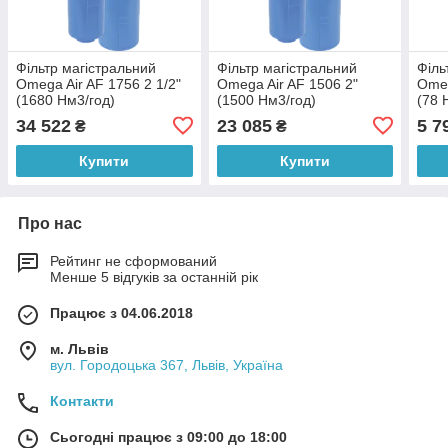
Фільтр магістральний
Фільтр магістральний
Філь
Omega Air AF 1756 2 1/2"
Omega Air AF 1506 2"
Omeg
(1680 Нм3/год)
(1500 Нм3/год)
(78 
34 522
23 085
5 7
₴
₴
Купити
Купити
Про нас
Рейтинг не сформований
Менше 5 відгуків за останній рік
Працює з 04.06.2018
м. Львів
вул. Городоцька 367, Львів, Україна
Контакти
Сьогодні працює з 09:00 до 18:00