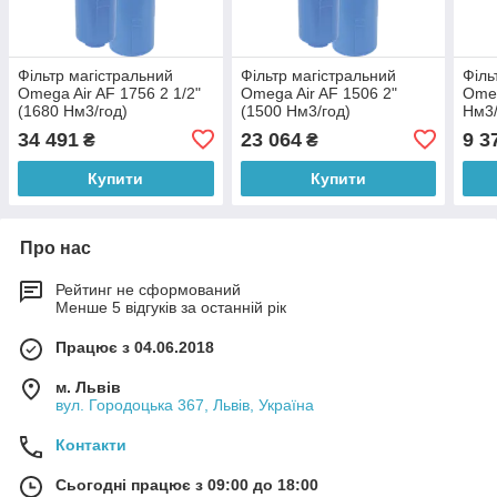
Фільтр магістральний
Фільтр магістральний
Філь
Omega Air AF 1756 2 1/2"
Omega Air AF 1506 2"
Omeg
(1680 Нм3/год)
(1500 Нм3/год)
Нм3/
34 491
23 064
9 3
₴
₴
Купити
Купити
Про нас
Рейтинг не сформований
Менше 5 відгуків за останній рік
Працює з 04.06.2018
м. Львів
вул. Городоцька 367, Львів, Україна
Контакти
Сьогодні працює з 09:00 до 18:00