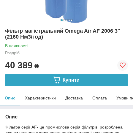
Фільтр магістральний Omega Air AF 2006 3"
(2160 Нм3/год)
В наявності
Роздріб
40 389
₴
Купити
Опис
Характеристики
Доставка
Оплата
Умови п
Опис
Фільтра серії AF- це промислова серія фільтрів, розроблена
для видалення з стисненого повітря: механічних частинок,