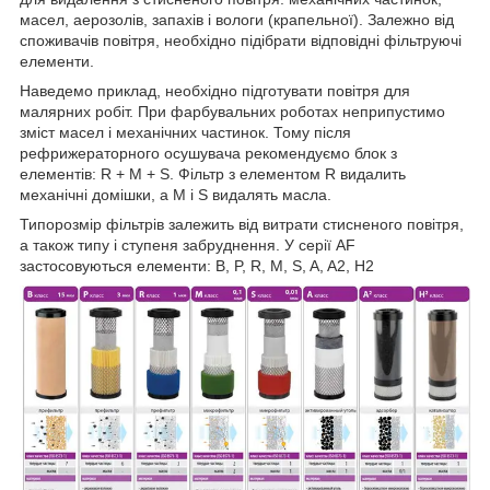
масел, аерозолів, запахів і вологи (крапельної). Залежно від
споживачів повітря, необхідно підібрати відповідні фільтруючі
елементи.
Наведемо приклад, необхідно підготувати повітря для
малярних робіт. При фарбувальних роботах неприпустимо
зміст масел і механічних частинок. Тому після
рефрижераторного осушувача рекомендуємо блок з
елементів: R + M + S. Фільтр з елементом R видалить
механічні домішки, а M і S видалять масла.
Типорозмір фільтрів залежить від витрати стисненого повітря,
а також типу і ступеня забруднення. У серії AF
застосовуються елементи: B, P, R, M, S, A, A2, H2